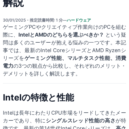
解説
30/01/2025 - 推定読書時間: 1 分
—
ハードウェア
ゲーミングPCやクリエイティブ作業向けのPCを組む
際に、
IntelとAMDのどちらを選ぶべきか？
という疑
問は多くのユーザーが抱える悩みの一つです。本記
事では、最新のIntel CoreシリーズとAMD Ryzenシ
リーズを
ゲーミング性能、マルチタスク性能、消費
電力
の3つの観点から比較し、それぞれのメリット・
デメリットを詳しく解説します。
Intelの特徴と性能
Intelは長年にわたりCPU市場をリードしてきたメー
カーであり、特に
シングルスレッド性能の高さ
が特
徴です。最新の第14世代Intel Coreシリーズは、
高ク