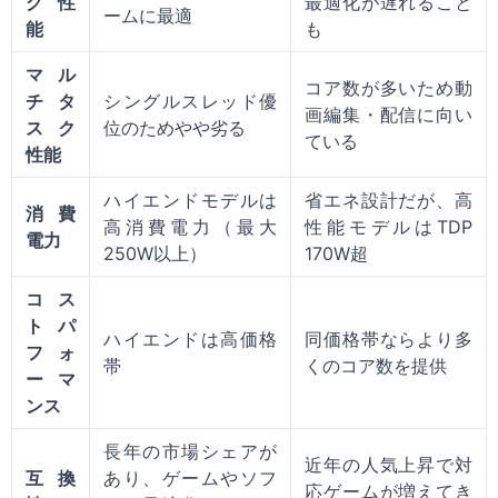
グ性
最適化が遅れること
ームに最適
能
も
マル
コア数が多いため動
チタ
シングルスレッド優
画編集・配信に向い
スク
位のためやや劣る
ている
性能
ハイエンドモデルは
省エネ設計だが、高
消費
高消費電力（最大
性能モデルはTDP
電力
250W以上）
170W超
コス
トパ
ハイエンドは高価格
同価格帯ならより多
フォ
帯
くのコア数を提供
ーマ
ンス
長年の市場シェアが
近年の人気上昇で対
互換
あり、ゲームやソフ
応ゲームが増えてき