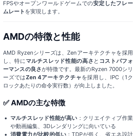
FPSやオープンワールドゲームでの
安定したフレー
ムレート
を実現します。
AMDの特徴と性能
AMD Ryzenシリーズは、Zenアーキテクチャを採用
し、特に
マルチスレッド性能の高さ
と
コストパフォ
ーマンスの良さ
が特徴です。最新のRyzen 7000シリ
ーズでは
Zen 4アーキテクチャ
を採用し、IPC（1ク
ロックあたりの命令実行数）が向上しました。
✅ AMDの主な特徴
マルチスレッド性能が高い
：クリエイティブ作業
や動画編集、3Dレンダリングに向いている
消費電力が比較的低い
：TDPが低く、省エネ設計